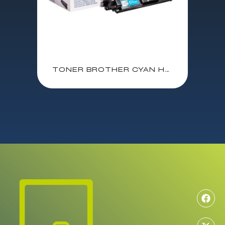
TONER BROTHER CYAN HL-L8250CDN / HL-L8350CDW / DCP-L8400CDN / MFC-L8650CDW / MFCL8850CDW 3.500 PAG. (TN326C)