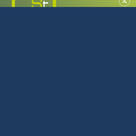
MAYORISTA EN TECNOLOGÍA
SERVICIO TÉCNICO OFICIAL
922 616 266
L-J: 08:00 - 17:00 | V: 08:00 - 14:00
Julio y Agosto L-J: 08:00 - 16:00 | V: 08:00 - 14:00
C/Tijarafe, 23 Polígono Industrial Los Majuelos La Laguna
Tenerife
Política de privacidad
Política de cookies