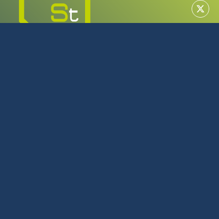
MAYORISTA EN TECNOLOGÍA
SERVICIO TÉCNICO OFICIAL
922 616 266
L-J: 08:00 - 17:00 | V: 08:00 - 14:00
Julio y Agosto L-J: 08:00 - 16:00 | V: 08:00 - 14:00
C/Tijarafe, 23 Polígono Industrial Los Majuelos La Laguna
Tenerife
Política de privacidad
Política de cookies