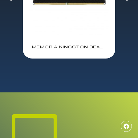
MEMORIA KINGSTON BEAST FURY DDR4 3200 MHz 16 GB KF432C16BB1/16