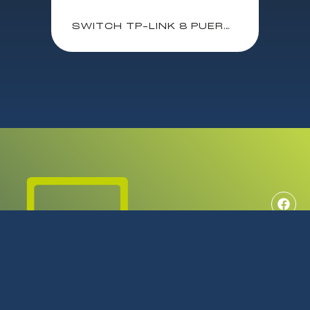
SWITCH TP-LINK 8 PUERTOS GESTIONADO L2+/ 4 PUERTOS POE+ / 10/10/1000 / TL-SG2008P