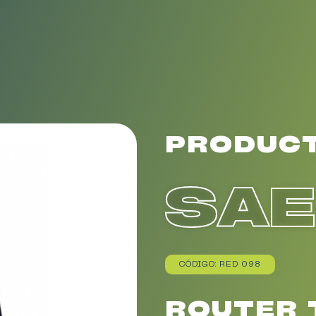
PRODUC
SA
CÓDIGO: RED 098
ROUTER T