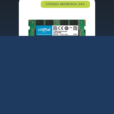
CÓDIGO: MEMORIA 240
MEMORIA PORTATL CRUCIAL 16GB DDR4 3200 SODIMM CT16G4SFRA32A