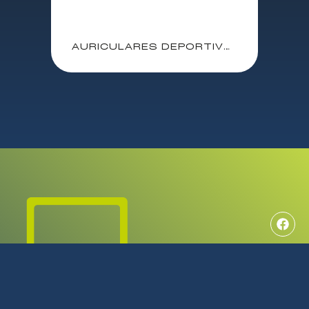
AURICULARES DEPORTIVOS SHOKZ OPENRUN BLACK / CONDUCCION OSEA / C/MICROFONO / 8 HORAS AUTONOMIA / IP67 / BLUETOOTH / USB-C / S805-ST-BK