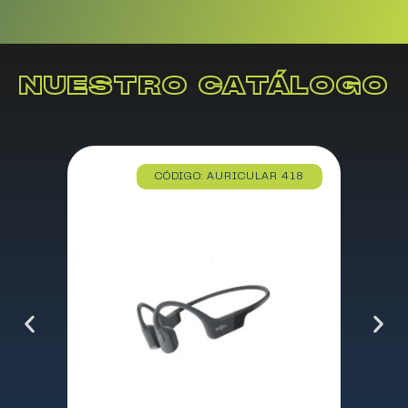
NUESTRO CATÁLOGO
CÓDIGO: AURICULAR 418