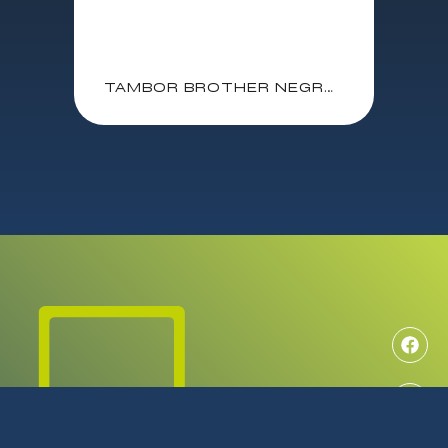
TAMBOR BROTHER NEGRO HL-1110 / DCP-1510 / MFC-1810 10.000 PAG. (DR1050)