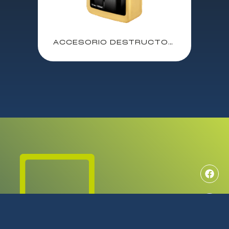
ACCESORIO DESTRUCTORAS BOTE ACEITE PARA CUCHILLAS FELLOWES / 120ml / P/N: 35250