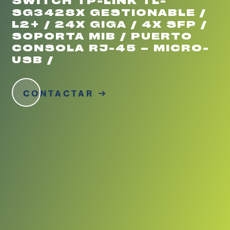
SWITCH TP-LINK TL-
SG3428X GESTIONABLE /
L2+ / 24X GIGA / 4X SFP /
SOPORTA MIB / PUERTO
CONSOLA RJ-45 – MICRO-
USB /
CONTACTAR