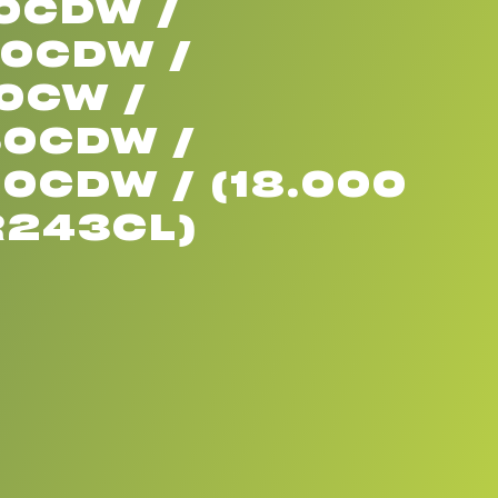
0CDW /
0CDW /
0CW /
0CDW /
0CDW / (18.000
R243CL)