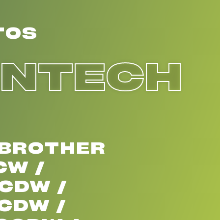
TOS
ENTECH
 BROTHER
CW /
CDW /
CDW /