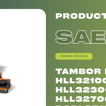
PRODUC
SA
CÓDIGO: DR243CL
TAMBOR
HLL3210
HLL3230
HLL3270