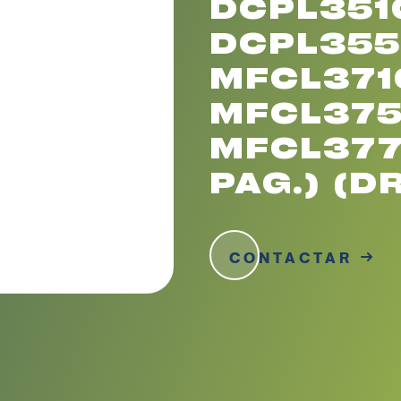
DCPL351
DCPL355
MFCL371
MFCL375
MFCL377
PAG.) (D
CONTACTAR