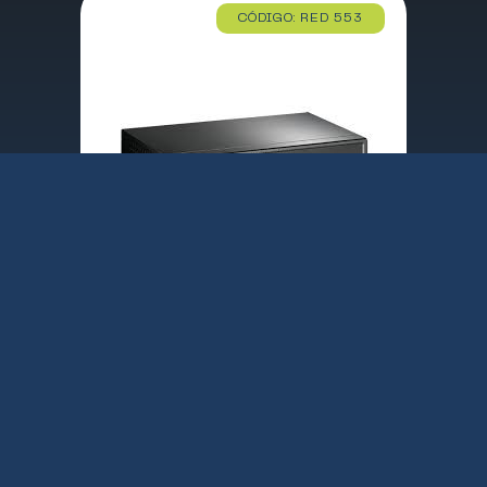
CÓDIGO: RED 553
SWITCH TP-LINK TL-SG1008P 8 PUERTOS / 4XPOE / 10/10/1000