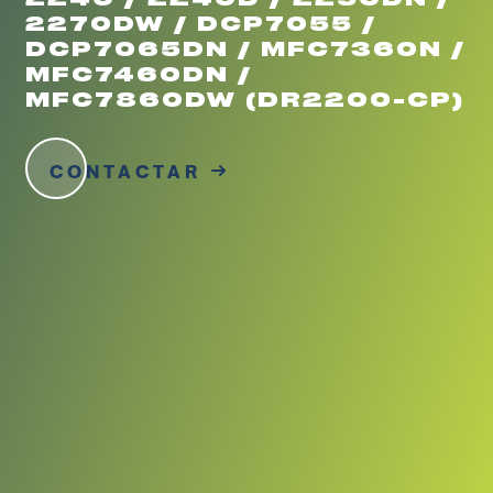
2270DW / DCP7055 /
DCP7065DN / MFC7360N /
MFC7460DN /
MFC7860DW (DR2200-CP)
CONTACTAR