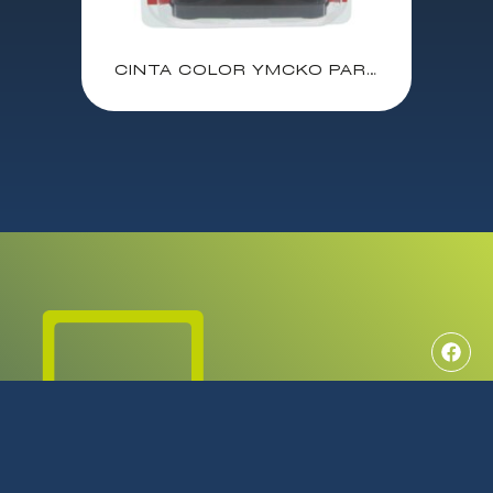
CINTA COLOR YMCKO PARA 100 IMPRESIONES PARA EVOLIS BADGY P/N: CBGR0100C