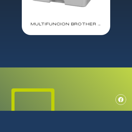
MULTIFUNCION BROTHER MFC-L2960DW MONOCROMO LASER / IMPRESORA-COPIADORA-ESCANER-FAX / 34 ppm / ADF 50 HOJAS / 250 HOJAS / DUPLEX TOTAL / PANTALLA TACTIL 8,8 CM / ETHERNET / WiFi / USB 2.0