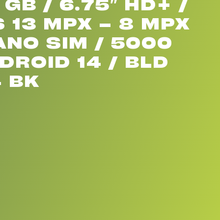
 GB / 6.75″ HD+ /
 13 MPX – 8 MPX
ANO SIM / 5000
DROID 14 / BLD
4 BK