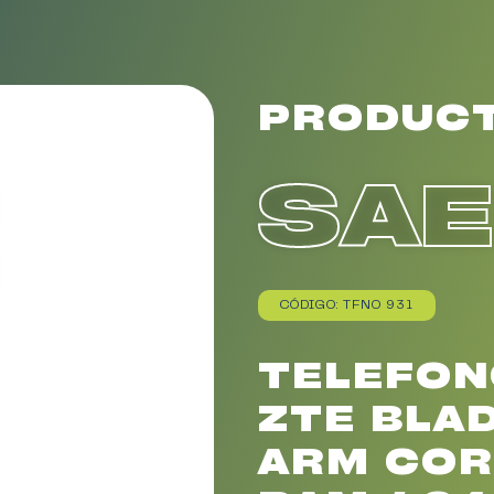
PRODUC
SA
CÓDIGO: TFNO 931
TELEFO
ZTE BLA
ARM COR