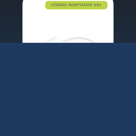
CÓDIGO: ADAPTADOR 081
ADAPTADOR EWENT USB 3.1 TIPO C A VGA HEMBRA / FULLHD 1080P / EW-139500-001-N-P / EC1050