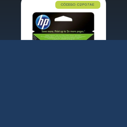
CÓDIGO: C2P07AE
TINTA HP Nº 62 XL COLOR ENVY 5600 SERIES /7600 SERIES / OFFICEJET 5740 / 5742 / 5744 / 5745 / 8000 SERIES (415 PAG.) (C2P07AE)