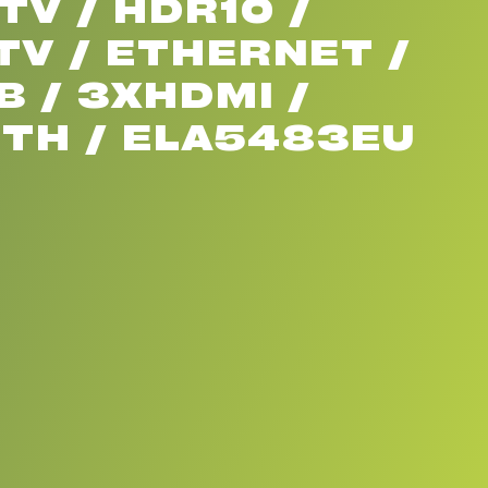
TV / HDR10 /
TV / ETHERNET /
B / 3XHDMI /
TH / ELA5483EU