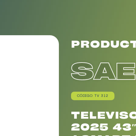
PRODUC
SA
CÓDIGO: TV 312
TELEVISO
2025 43″