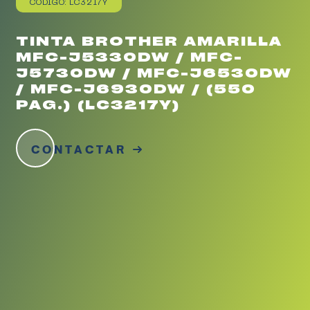
CÓDIGO: LC3217Y
TINTA BROTHER AMARILLA
MFC-J5330DW / MFC-
J5730DW / MFC-J6530DW
/ MFC-J6930DW / (550
PAG.) (LC3217Y)
CONTACTAR