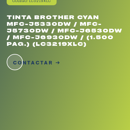
CÓDIGO: LC3219XLC
TINTA BROTHER CYAN
MFC-J5330DW / MFC-
J5730DW / MFC-J6530DW
/ MFC-J6930DW / (1.500
PAG.) (LC3219XLC)
CONTACTAR