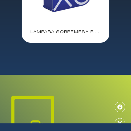
LAMPARA SOBREMESA PLAYSTATION ICONS BOX / 16 cm / NO INCLUYE PILAS AAA