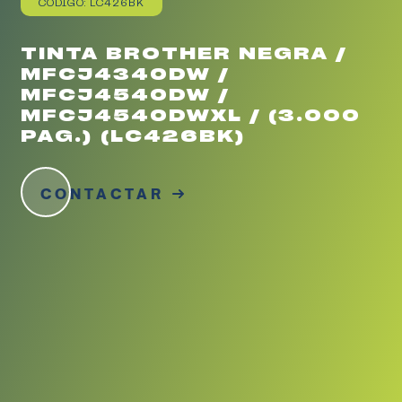
CÓDIGO: LC426BK
TINTA BROTHER NEGRA /
MFCJ4340DW /
MFCJ4540DW /
MFCJ4540DWXL / (3.000
PAG.) (LC426BK)
CONTACTAR