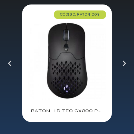
CÓDIGO: RATON 209
RATON HIDITEC GX300 PRO GAMING INALAMBRICO / RF-BLUETOOTH / 26000 DPI / NEGRO / GME010005