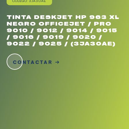
CÓDIGO: 3JA30AE
TINTA DESKJET HP 963 XL
NEGRO OFFICEJET / PRO
9010 / 9012 / 9014 / 9015
/ 9016 / 9019 / 9020 /
9022 / 9025 / (3JA30AE)
CONTACTAR