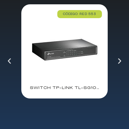
CÓDIGO: RED 553
SWITCH TP-LINK TL-SG1008P 8 PUERTOS / 4XPOE / 10/10/1000