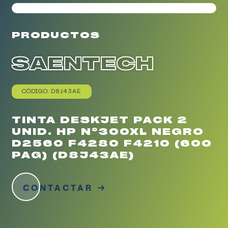
PRODUCTOS
SAENTECH
CÓDIGO: D8J43AE
TINTA DESKJET PACK 2
UNID. HP Nº300XL NEGRO
D2560 F4280 F4210 (600
PAG) (D8J43AE)
CONTACTAR