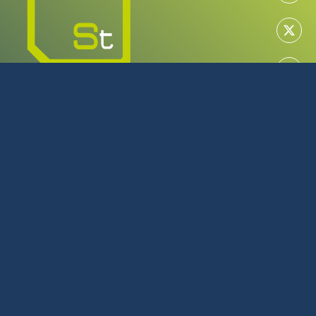
MAYORISTA EN TECNOLOGÍA
SERVICIO TÉCNICO OFICIAL
922 616 266
L-J: 08:00 - 17:00 | V: 08:00 - 14:00
Julio y Agosto L-J: 08:00 - 16:00 | V: 08:00 - 14:00
C/Tijarafe, 23 Polígono Industrial Los Majuelos La Laguna
Tenerife