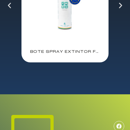
BOTE SPRAY EXTINTOR FUEGO EWENT / CERTIFICADOS A – B- C- E / 100% AMIGABLE CON EL OZONO / EW5621