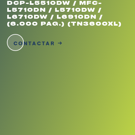
DCP-L5510DW / MFC-
L5710DN / L5710DW /
L6710DW / L6910DN /
(6.000 PAG.) (TN3600XL)
CONTACTAR