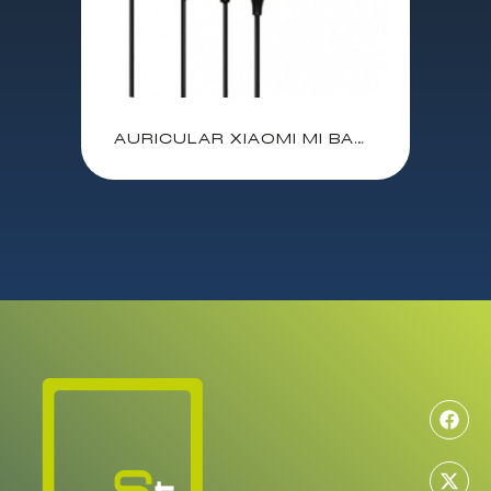
AURICULAR XIAOMI MI BASIC NEGRO / AURICULAR + MICROFONO / ZBW4354TY