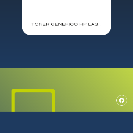
TONER GENERICO HP LASERJET 207A AMARILLO / M255 / MFP M282 / M283 / (W2212A-GE)