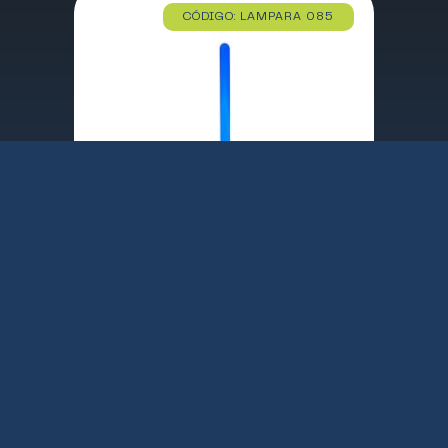
CÓDIGO: LAMPARA 085
LAMPARA DE MESA STAR WARS SABLE LASER AZUL OBI-WAN KENOBI / 59.60 cm