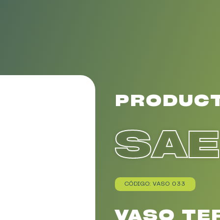
PRODUC
SA
CÓDIGO: VASO 033
VASO TE