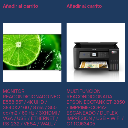
Añadir al carrito
Añadir al carrito
MONITOR
MULTIFUNCION
REACONDICIONADO NEC
REACONDICIONADA
E558 55″ / 4K UHD /
EPSON ECOTANK ET-2850
3840X2160 / 8 ms / 350
/ IMPRIME-COPIA-
cd/m2 / 60 Hz / 3XHDMI /
ESCANEADO / DUPLEX
VGA / USB / ETHERNET /
IMPRESION / USB – WIFI /
RS-232 / VESA / WALL /
C11CJ63405