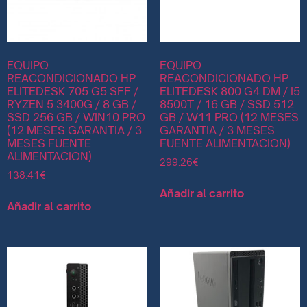
EQUIPO
EQUIPO
REACONDICIONADO HP
REACONDICIONADO HP
ELITEDESK 705 G5 SFF /
ELITEDESK 800 G4 DM / I5
RYZEN 5 3400G / 8 GB /
8500T / 16 GB / SSD 512
SSD 256 GB / WIN10 PRO
GB / W11 PRO (12 MESES
(12 MESES GARANTIA / 3
GARANTIA / 3 MESES
MESES FUENTE
FUENTE ALIMENTACION)
ALIMENTACION)
299.26
€
138.41
€
Añadir al carrito
Añadir al carrito