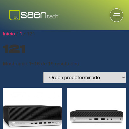
Inicio
/
1
/ 121
121
Mostrando 1–16 de 19 resultados