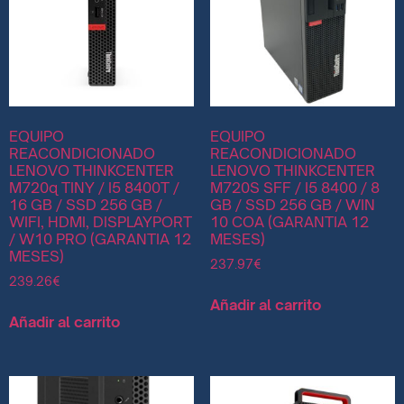
EQUIPO
EQUIPO
REACONDICIONADO
REACONDICIONADO
LENOVO THINKCENTER
LENOVO THINKCENTER
M720q TINY / I5 8400T /
M720S SFF / I5 8400 / 8
16 GB / SSD 256 GB /
GB / SSD 256 GB / WIN
WIFI, HDMI, DISPLAYPORT
10 COA (GARANTIA 12
/ W10 PRO (GARANTIA 12
MESES)
MESES)
237.97
€
239.26
€
Añadir al carrito
Añadir al carrito