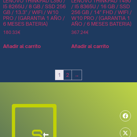
LENOVO THINKPAD L390 /
LENOVO THINKPAD T490
I5 8265U / 8 GB / SSD 256
/ I5 8365U / 16 GB / SSD
GB / 13.3″ / WIFI / W10
256 GB / 14″ FHD / WIFI /
PRO / (GARANTIA 1 AÑO /
W10 PRO / (GARANTIA 1
6 MESES BATERIA)
AÑO / 6 MESES BATERIA)
180.33
€
367.24
€
Añadir al carrito
Añadir al carrito
1
2
→