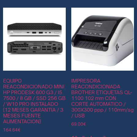
EQUIPO
IMPRESORA
REACONDICIONADO MINI
REACONDICIONADA
HP PRODESK 600 G3 / I5
BROTHER ETIQUETAS QL-
7500 / 8 GB / SSD 256 GB
1100 102 mm CON
/ W10 PRO INSTALADO
CORTE AUTOMATICO /
(12 MESES GARANTIA / 3
300X300 ppp / 110mm/sg
MESES FUENTE
/ USB
ALIMENTACION)
69.00
€
164.64
€